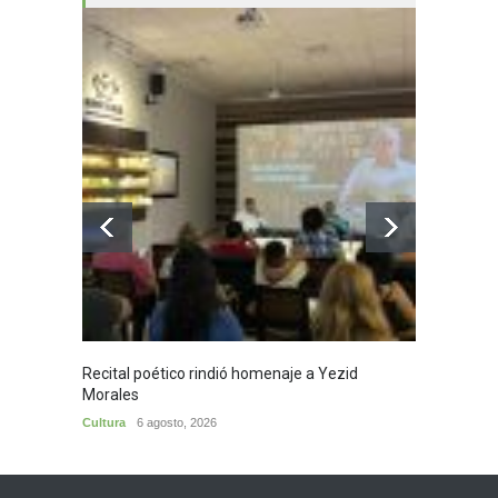
Recital poético rindió homenaje a Yezid
En Cam
Morales
en cie
Cultura
6 agosto, 2026
Municip