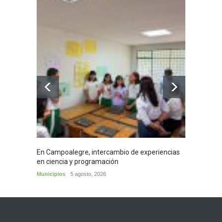
En Campoalegre, intercambio de experiencias
Mujere
en ciencia y programación
cafés 
Municipios
5 agosto, 2026
Huila
5