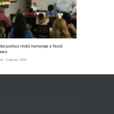
tal poético rindió homenaje a Yezid
En Campoalegre,
ales
en ciencia y pro
ura
6 agosto, 2026
Municipios
5 agost