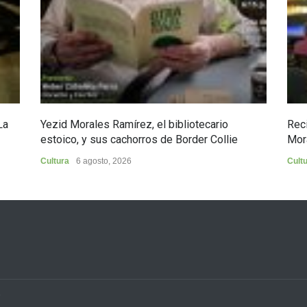
La
Yezid Morales Ramírez, el bibliotecario
Reci
estoico, y sus cachorros de Border Collie
Mor
Cultura
6 agosto, 2026
Cult
3