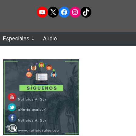
YouTube
X
Facebook
Instagram
TikTok
Especiales
Audio