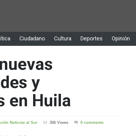
ítica
Ciudadano
Cultura
Deportes
Opinión
nuevas
des y
 en Huila
ción Noticias al Sur
306 Views
0 comments