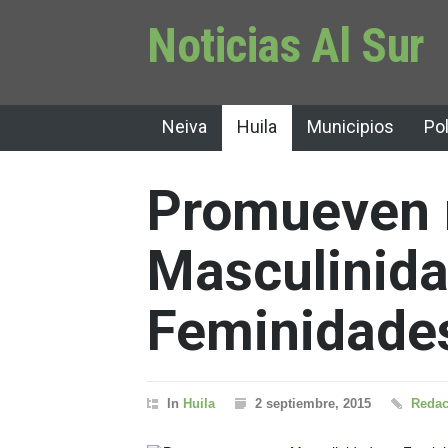
Noticias Al Sur
Neiva
Huila
Municipios
Pol
Promueven 
Masculinida
Feminidades
In
Huila
2 septiembre, 2015
Redac