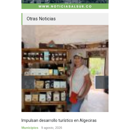
Otras Noticias
Impulsan desarrollo turístico en Algeciras
Café d
Municipios
9 agosto, 2026
Municip