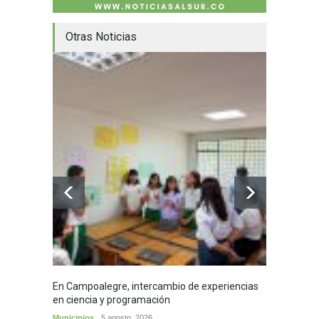
Otras Noticias
En Campoalegre, intercambio de experiencias
Mujere
en ciencia y programación
cafés 
Municipios
5 agosto, 2026
Huila
5