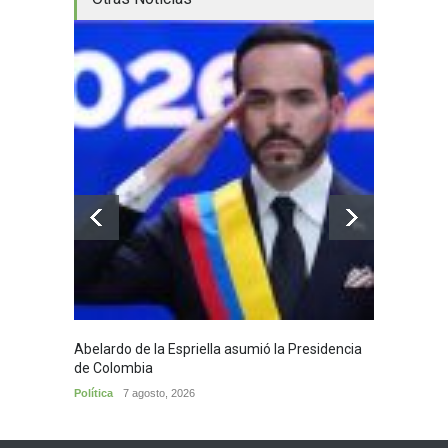
Abelardo de la Espriella asumió la Presidencia
Huila,
de Colombia
Huila
7
Política
7 agosto, 2026