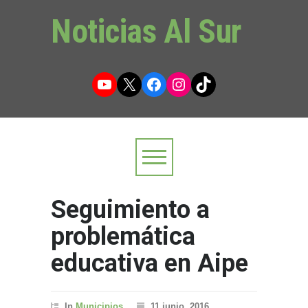
Noticias Al Sur
YouTube
X
Facebook
Instagram
TikTok
Seguimiento a
problemática
educativa en Aipe
In
Municipios
11 junio, 2016