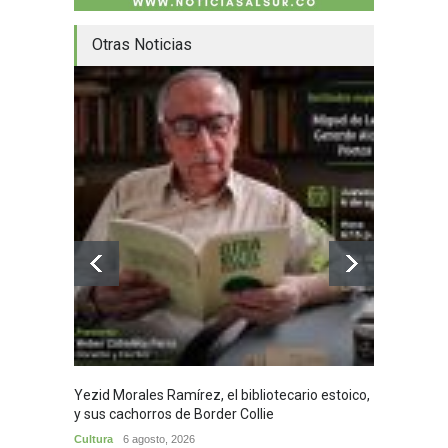
Otras Noticias
Yezid Morales Ramírez, el bibliotecario estoico,
Recita
y sus cachorros de Border Collie
Morale
Cultura
6 agosto, 2026
Cultura