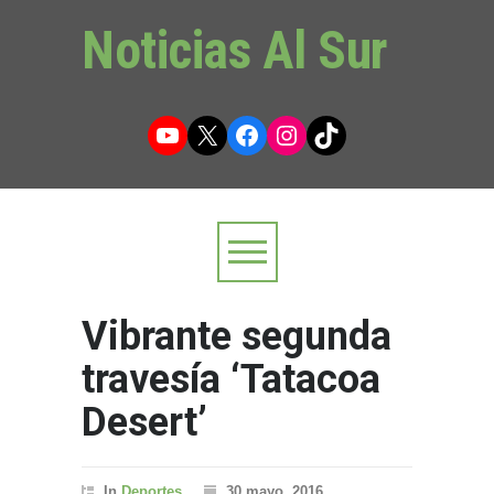
Noticias Al Sur
YouTube
X
Facebook
Instagram
TikTok
Vibrante segunda
travesía ‘Tatacoa
Desert’
In
Deportes
30 mayo, 2016