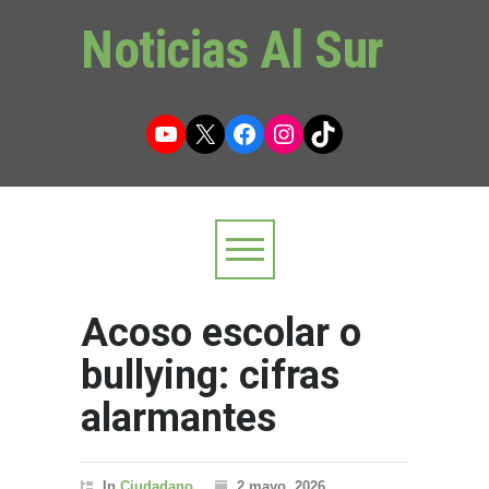
Noticias Al Sur
YouTube
X
Facebook
Instagram
TikTok
Acoso escolar o
bullying: cifras
alarmantes
In
Ciudadano
2 mayo, 2026