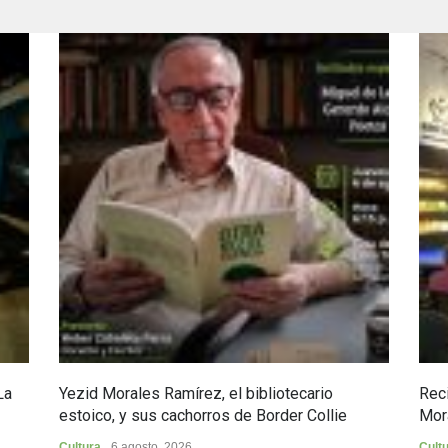
La
Yezid Morales Ramírez, el bibliotecario
Reci
estoico, y sus cachorros de Border Collie
Mor
Cultura
6 agosto, 2026
Cult