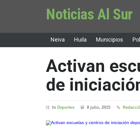
Noticias Al Sur
Neiva
Huila
Municipios
Pol
Activan esc
de iniciació
In
Deportes
8 julio, 2015
Redacció