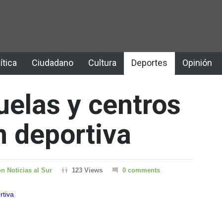
ítica
Ciudadano
Cultura
Deportes
Opinión
uelas y centros
n deportiva
n Noticias al Sur
123 Views
0 comments