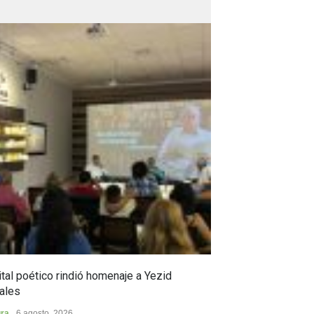
tal poético rindió homenaje a Yezid
En Campoalegre,
ales
en ciencia y pro
ura
6 agosto, 2026
Municipios
5 agost