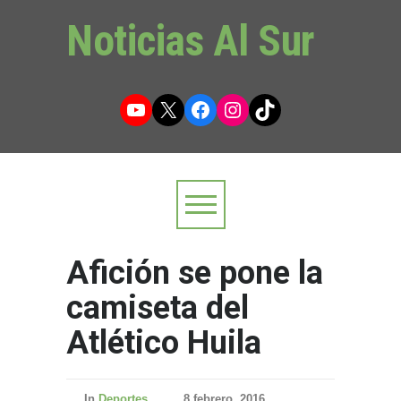
Noticias Al Sur
YouTube
X
Facebook
Instagram
TikTok
Afición se pone la
camiseta del
Atlético Huila
In
Deportes
8 febrero, 2016