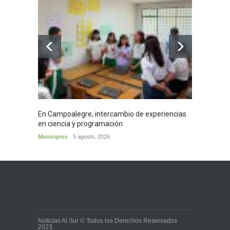
En Campoalegre, intercambio de experiencias
Mujere
en ciencia y programación
cafés 
Municipios
5 agosto, 2026
Huila
5
Noticias Al Sur © Todos los Derechos Reservados
2023