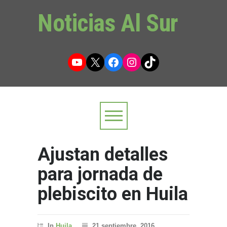
Noticias Al Sur
YouTube
X
Facebook
Instagram
TikTok
Ajustan detalles
para jornada de
plebiscito en Huila
In
Huila
21 septiembre, 2016