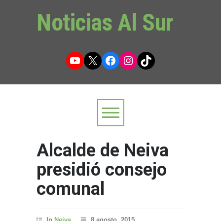
Noticias Al Sur
YouTube
X
Facebook
Instagram
TikTok
Alcalde de Neiva
presidió consejo
comunal
In
Neiva
8 agosto, 2015