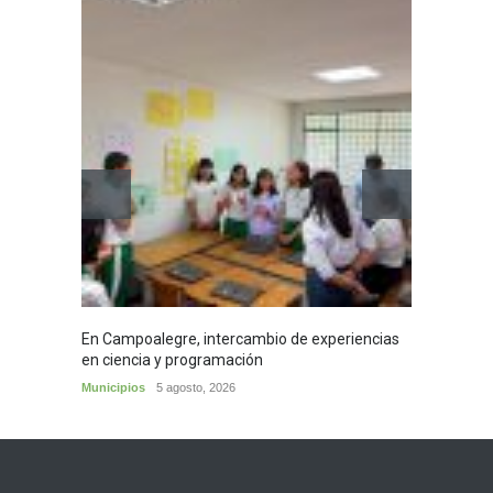
Mujere
cafés 
Huila
5
En Campoalegre, intercambio de experiencias
en ciencia y programación
Municipios
5 agosto, 2026