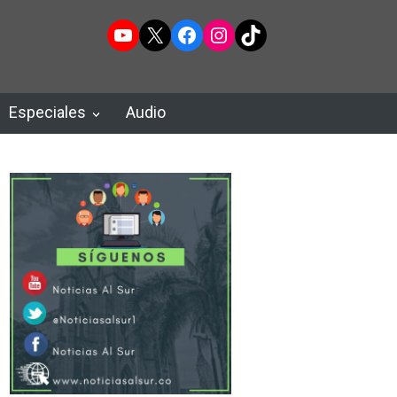
YouTube
X
Facebook
Instagram
TikTok
Especiales
Audio