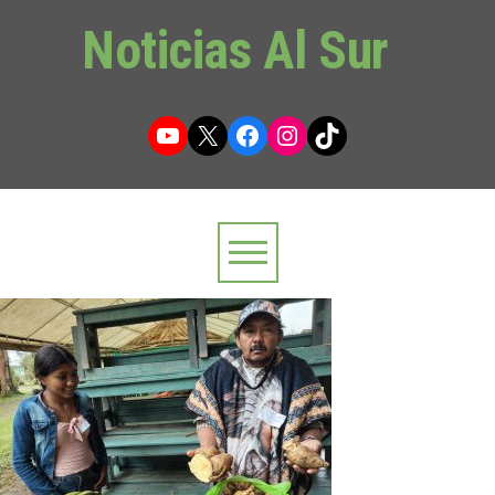
Noticias Al Sur
YouTube
X
Facebook
Instagram
TikTok