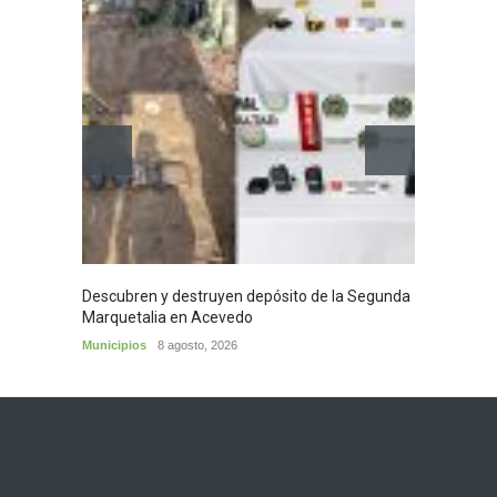
Descubren y destruyen depósito de la Segunda
Homena
Marquetalia en Acevedo
mayor
Municipios
8 agosto, 2026
Huila
8