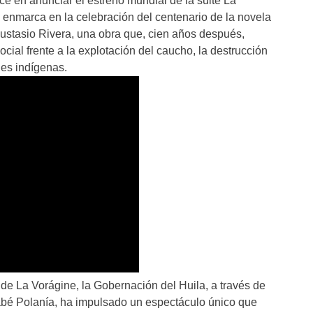
ce en anunciar el estreno mundial de la suite La
 enmarca en la celebración del centenario de la novela
Eustasio Rivera, una obra que, cien años después,
cial frente a la explotación del caucho, la destrucción
des indígenas.
 de La Vorágine, la Gobernación del Huila, a través de
sabé Polanía, ha impulsado un espectáculo único que