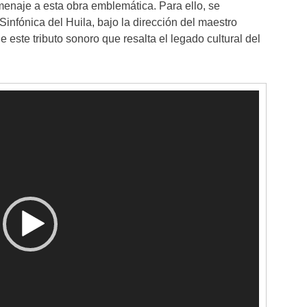
menaje a esta obra emblemática. Para ello, se
nfónica del Huila, bajo la dirección del maestro
este tributo sonoro que resalta el legado cultural del