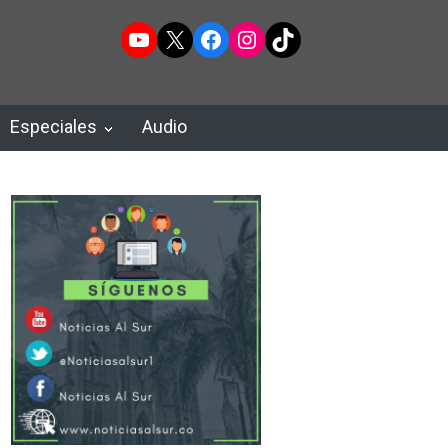
YouTube
X
Facebook
Instagram
TikTok
Especiales
Audio