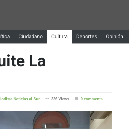
ítica
Ciudadano
Cultura
Deportes
Opinión
uite La
iodista Noticias al Sur
226 Views
0 comments