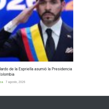
ardo de la Espriella asumió la Presidencia
Huila, epicentro
Colombia
Huila
7 agosto, 202
ica
7 agosto, 2026