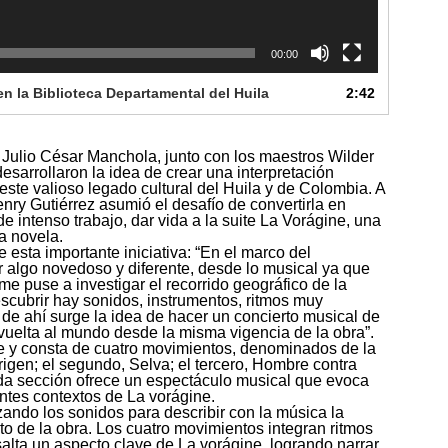
00:00
en la Biblioteca Departamental del Huila
2:42
o Julio César Manchola, junto con los maestros Wilder
sarrollaron la idea de crear una interpretación
te valioso legado cultural del Huila y de Colombia. A
Henry Gutiérrez asumió el desafío de convertirla en
 intenso trabajo, dar vida a la suite La Vorágine, una
a novela.
esta importante iniciativa: “En el marco del
 algo novedoso y diferente, desde lo musical ya que
e puse a investigar el recorrido geográfico de la
descubrir hay sonidos, instrumentos, ritmos muy
 de ahí surge la idea de hacer un concierto musical de
 vuelta al mundo desde la misma vigencia de la obra”.
te y consta de cuatro movimientos, denominados de la
igen; el segundo, Selva; el tercero, Hombre contra
Cada sección ofrece un espectáculo musical que evoca
entes contextos de La vorágine.
izando los sonidos para describir con la música la
xto de la obra. Los cuatro movimientos integran ritmos
alta un aspecto clave de La vorágine, logrando narrar