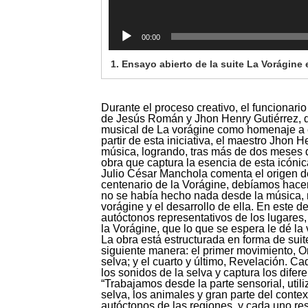
00:00
1. Ensayo abierto de la suite La Vorágine 
Durante el proceso creativo, el funcionari
de Jesús Román y Jhon Henry Gutiérrez, de
musical de La vorágine como homenaje a es
partir de esta iniciativa, el maestro Jhon 
música, logrando, tras más de dos meses de
obra que captura la esencia de esta icónic
Julio César Manchola comenta el origen de 
centenario de la Vorágine, debíamos hacer
no se había hecho nada desde la música, m
vorágine y el desarrollo de ella. En este 
autóctonos representativos de los lugares,
la Vorágine, que lo que se espera le dé la
La obra está estructurada en forma de sui
siguiente manera: el primer movimiento, Or
selva; y el cuarto y último, Revelación. 
los sonidos de la selva y captura los difer
“Trabajamos desde la parte sensorial, util
selva, los animales y gran parte del conte
autóctonos de las regiones, y cada uno res