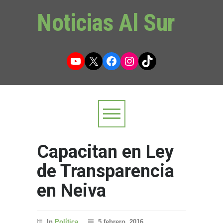
Noticias Al Sur
YouTube
X
Facebook
Instagram
TikTok
Capacitan en Ley
de Transparencia
en Neiva
In
Política
5 febrero, 2016