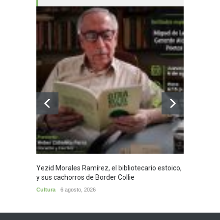
Yezid Morales Ramírez, el bibliotecario estoico,
Recita
y sus cachorros de Border Collie
Morale
Cultura
6 agosto, 2026
Cultura