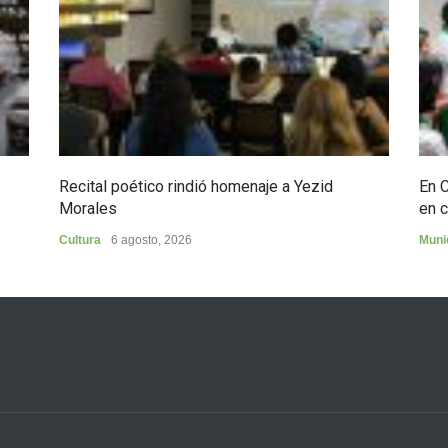
Recital poético rindió homenaje a Yezid
En 
Morales
en c
Cultura
6 agosto, 2026
Muni
3