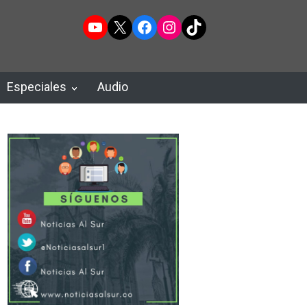
YouTube
X
Facebook
Instagram
TikTok
Especiales
Audio