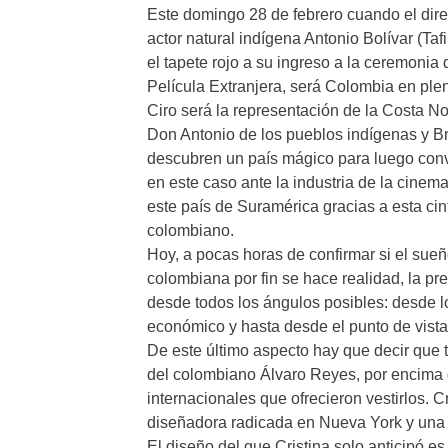
Este domingo 28 de febrero cuando el direc
actor natural indígena Antonio Bolívar (Ta
el tapete rojo a su ingreso a la ceremoni
Película Extranjera, será Colombia en plen
Ciro será la representación de la Costa Nor
Don Antonio de los pueblos indígenas y Br
descubren un país mágico para luego con
en este caso ante la industria de la cinem
este país de Suramérica gracias a esta ci
colombiano.
Hoy, a pocas horas de confirmar si el su
colombiana por fin se hace realidad, la pr
desde todos los ángulos posibles: desde lo 
económico y hasta desde el punto de vista
De este último aspecto hay que decir que 
del colombiano Álvaro Reyes, por encima 
internacionales que ofrecieron vestirlos. C
diseñadora radicada en Nueva York y una 
El diseño del que Cristina solo anticipó es