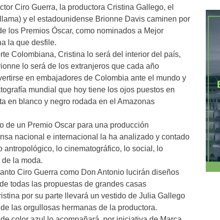
tor Ciro Guerra, la productora Cristina Gallego, el
fillama) y el estadounidense Brionne Davis caminen por
a de los Premios Óscar, como nominados a Mejor
a la que desfile.
te Colombiana, Cristina lo será del interior del país,
ionne lo será de los extranjeros que cada año
vertirse en embajadores de Colombia ante el mundo y
atografía mundial que hoy tiene los ojos puestos en
nta en blanco y negro rodada en el Amazonas
eño de un Premio Oscar para una producción
ensa nacional e internacional la ha analizado y contado
antropológico, lo cinematográfico, lo social, lo
 de la moda.
tanto Ciro Guerra como Don Antonio lucirán diseños
de todas las propuestas de grandes casas
ristina por su parte llevará un vestido de Julia Gallego
de las orgullosas hermanas de la productora.
 de color azul lo acompañará, por iniciativa de Marca