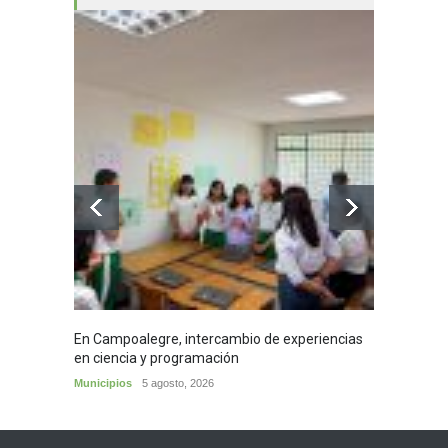
En Campoalegre, intercambio de experiencias
Mujere
en ciencia y programación
cafés 
Municipios
5 agosto, 2026
Huila
5