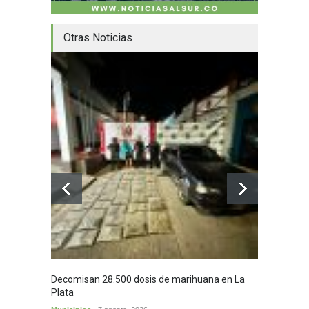
Otras Noticias
Decomisan 28.500 dosis de marihuana en La
Yezid M
Plata
y sus c