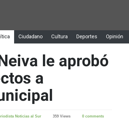
ítica
Ciudadano
Cultura
Deportes
Opinión
Neiva le aprobó
ctos a
nicipal
riodista Noticias al Sur
359 Views
0 comments