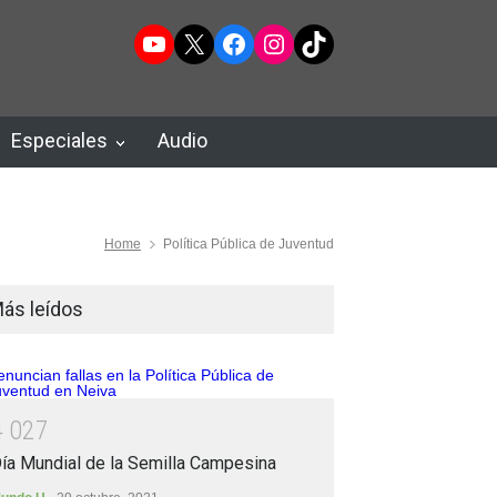
YouTube
X
Facebook
Instagram
TikTok
Especiales
Audio
Home
Política Pública de Juventud
ás leídos
4
0
2
7
ía Mundial de la Semilla Campesina