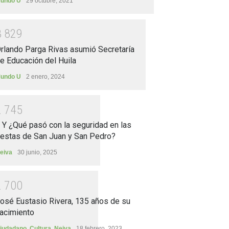
undo U
29 octubre, 2021
3
8
2
9
rlando Parga Rivas asumió Secretaría
e Educación del Huila
undo U
2 enero, 2024
2
7
4
5
.. Y ¿Qué pasó con la seguridad en las
iestas de San Juan y San Pedro?
eiva
30 junio, 2025
2
7
0
0
osé Eustasio Rivera, 135 años de su
acimiento
iudadano
,
Cultura
,
Neiva
18 febrero, 2023