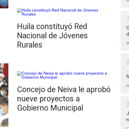
M
Huila constituyó Red
O
Nacional de Jóvenes
d
Rurales
M
.
f
N
Concejo de Neiva le aprobó
nueve proyectos a
Gobierno Municipal
J
n
C