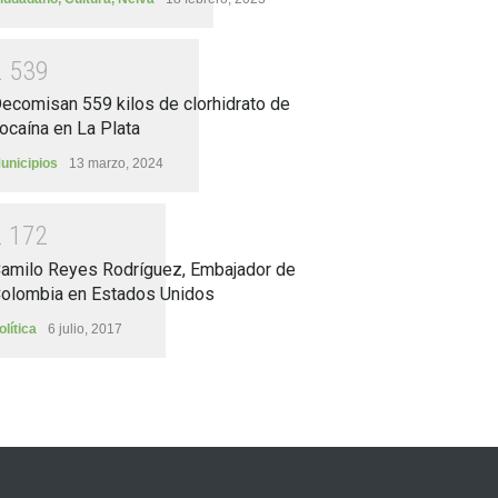
2
5
3
9
ecomisan 559 kilos de clorhidrato de
ocaína en La Plata
unicipios
13 marzo, 2024
2
1
7
2
amilo Reyes Rodríguez, Embajador de
olombia en Estados Unidos
olítica
6 julio, 2017