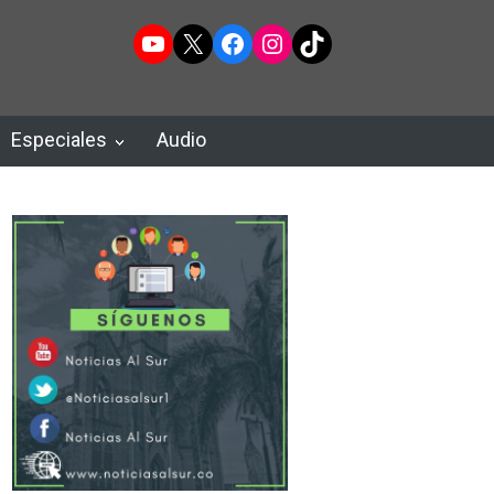
YouTube
X
Facebook
Instagram
TikTok
Especiales
Audio