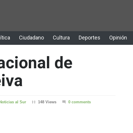
ítica
Ciudadano
Cultura
Deportes
Opinión
cional de
eiva
oticias al Sur
148 Views
0 comments