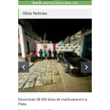
Otras Noticias
Decomisan 28.500 dosis de marihuana en La
Yezid M
Plata
y sus c