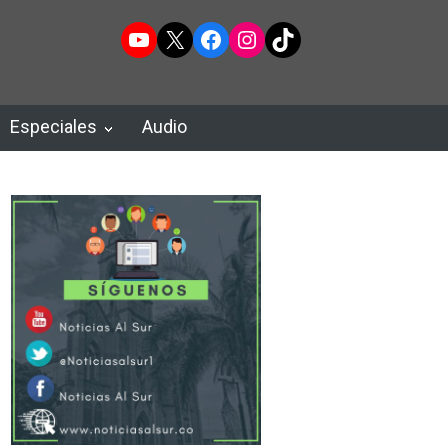
YouTube
X
Facebook
Instagram
TikTok
Especiales
Audio