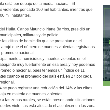
la está por debajo de la media nacional. El
s violentas por cada 100 mil habitantes, mientras que
00 mil habitantes.
el Huila, Carlos Mauricio Iriarte Barrios, presidió un
unicipales, militares y de policía.
e las cifras de homicidio que se presentan en el
 arrojó que el número de muertes violentas registradas
el promedio nacional.
ncipalmente a homicidios y muertes violentas en el
rabajando muy fuertemente en esa área y hoy podemos
l promedio nacional, pues tenemos un índice de 11
ntes cuando el promedio del país está en 27 por cada
regional.
4 se pudo registrar una reducción del 14% y las cifras
baja en materia de muertes violentas.
r a las zonas rurales, se están presentando situaciones
muertes violentas está afectado el acontecer en las zona