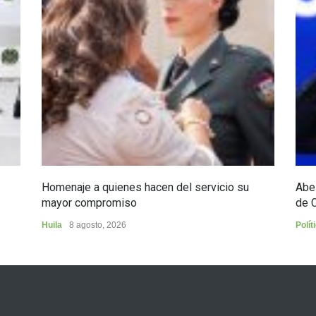
Homenaje a quienes hacen del servicio su
Abel
mayor compromiso
de 
Huila
8 agosto, 2026
Polít