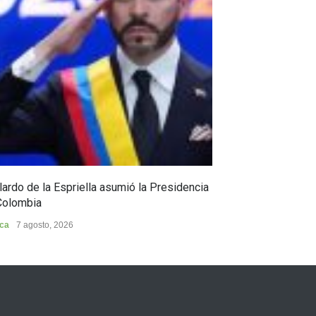
ardo de la Espriella asumió la Presidencia
Huila, epicentro
Colombia
Huila
7 agosto, 202
ica
7 agosto, 2026