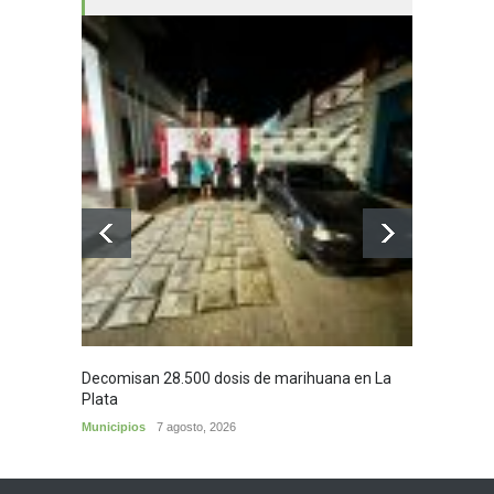
Decomisan 28.500 dosis de marihuana en La
Yezid M
Plata
y sus c
Municipios
7 agosto, 2026
Cultura