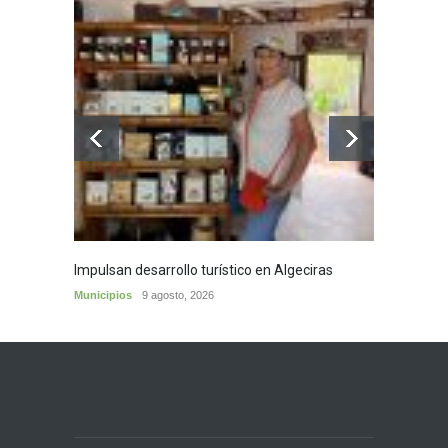
Impulsan desarrollo turístico en Algeciras
Café d
Municipios
9 agosto, 2026
Municip