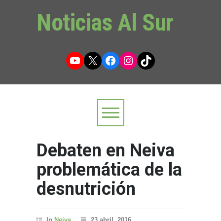
Noticias Al Sur
YouTube
X
Facebook
Instagram
TikTok
Debaten en Neiva
problemática de la
desnutrición
In
Neiva
23 abril, 2016