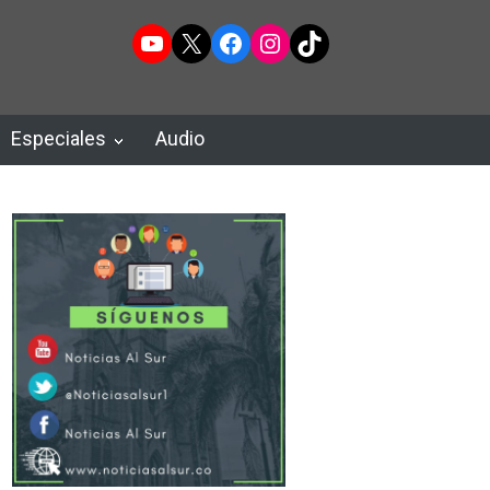
YouTube
X
Facebook
Instagram
TikTok
Especiales
Audio