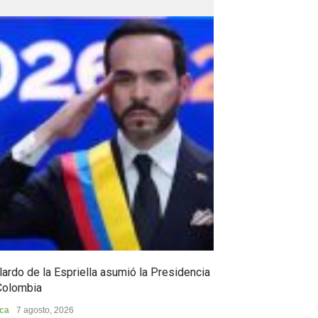
ardo de la Espriella asumió la Presidencia
Huila, epicentro
Colombia
Huila
7 agosto, 202
ica
7 agosto, 2026