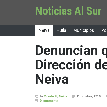
Noticias Al Sur
Neiva
Huila
Municipios
Pol
Denuncian q
Dirección d
Neiva
In
Mundo U
,
Neiva
11 octubre, 2016
0 comments