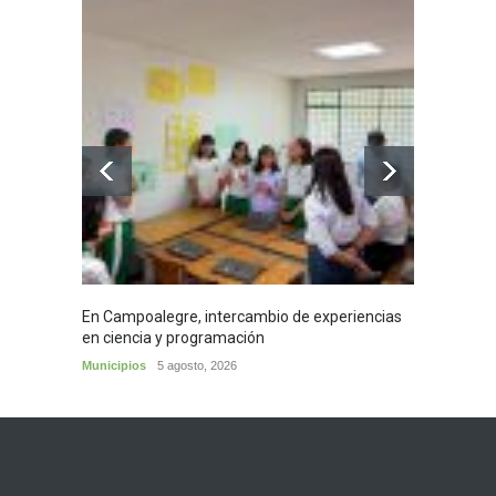
En Campoalegre, intercambio de experiencias
Mujere
en ciencia y programación
cafés 
Municipios
5 agosto, 2026
Huila
5