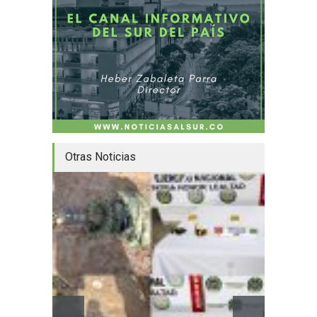
Otras Noticias
Homena
mayor
Huila
8