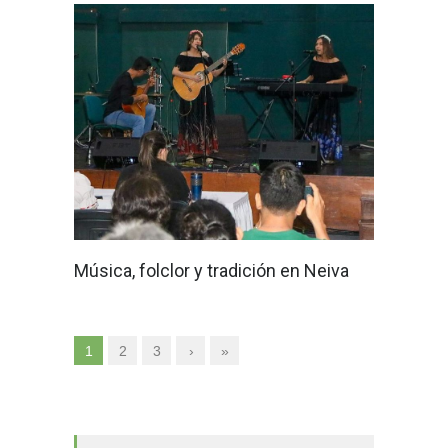
Música, folclor y tradición en Neiva
1
2
3
›
»