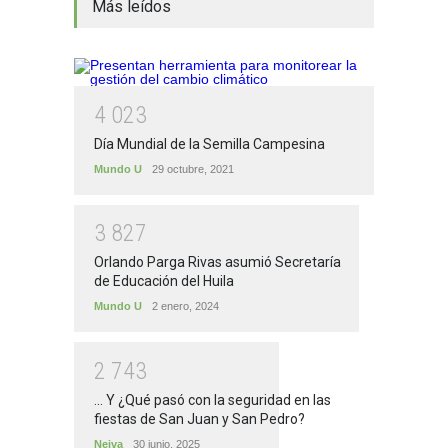
Más leídos
4
0
2
3
Día Mundial de la Semilla Campesina
Mundo U
29 octubre, 2021
3
8
2
7
Orlando Parga Rivas asumió Secretaría
de Educación del Huila
Mundo U
2 enero, 2024
2
7
4
3
... Y ¿Qué pasó con la seguridad en las
fiestas de San Juan y San Pedro?
Neiva
30 junio, 2025