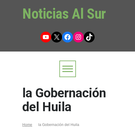
Noticias Al Sur
YouTube
X
Facebook
Instagram
TikTok
la Gobernación
del Huila
Home
la Gobernación del Huila