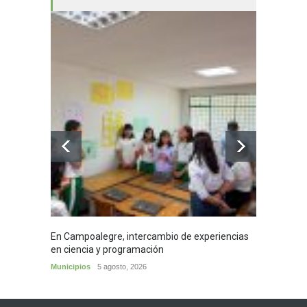
En Campoalegre, intercambio de experiencias
Mujere
en ciencia y programación
cafés 
Municipios
5 agosto, 2026
Huila
5