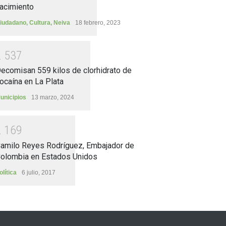
acimiento
iudadano
,
Cultura
,
Neiva
18 febrero, 2023
2
5
3
7
ecomisan 559 kilos de clorhidrato de
ocaína en La Plata
unicipios
13 marzo, 2024
2
1
6
9
amilo Reyes Rodríguez, Embajador de
olombia en Estados Unidos
olítica
6 julio, 2017