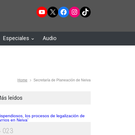
YouTube
X
Facebook
Instagram
TikTok
Especiales
Audio
Home
Secretaría de Planeación de Neiva
ás leídos
4
0
2
3