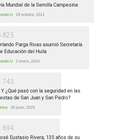
ía Mundial de la Semilla Campesina
undo U
29 octubre, 2021
3
8
2
5
rlando Parga Rivas asumió Secretaría
e Educación del Huila
undo U
2 enero, 2024
2
7
4
3
.. Y ¿Qué pasó con la seguridad en las
iestas de San Juan y San Pedro?
eiva
30 junio, 2025
2
6
9
4
osé Eustasio Rivera, 135 años de su