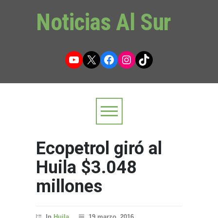
Noticias Al Sur
YouTube
X
Facebook
Instagram
TikTok
Ecopetrol giró al
Huila $3.048
millones
In
Huila
19 marzo, 2016