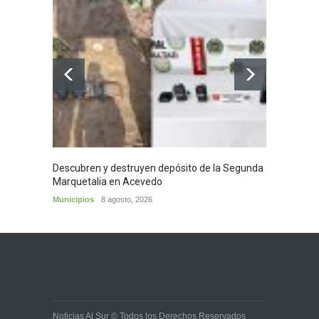
Descubren y destruyen depósito de la Segunda
Homena
Marquetalia en Acevedo
mayor
Municipios
8 agosto, 2026
Huila
8
Noticias Al Sur © Todos los Derechos Reservados