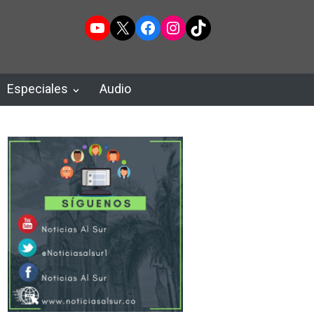
YouTube
X
Facebook
Instagram
TikTok
Especiales
Audio