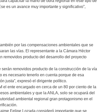
ara capacitar la mano de obra regional en este tipo de
Ese es un avance muy importante y significativo”,
 también por las compensaciones ambientales que se
aran las vías. El representante a la Cámara Héctor
an removidos producto del desarrollo del proyecto
e serán removidos producto de la construcción de la vía
o es necesario tenerlo en cuenta porque de esa
justa”, expresó el dirigente político.
M el ente encargado en cerca de un 80 por ciento de la
ocesos ambientales y que la ANLA, solo se ocupará del
 autoridad ambiental regional gran protagonismo en el
rificación.
Jaime Felipe Lozada consideró importante que se