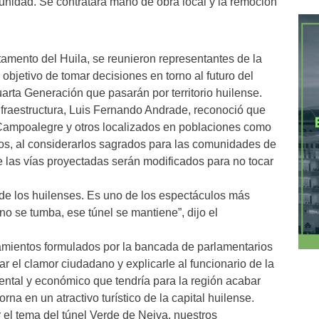
munidad. Se contratará mano de obra local y la remoción
tamento del Huila, se reunieron representantes de la
objetivo de tomar decisiones en torno al futuro del
arta Generación que pasarán por territorio huilense.
nfraestructura, Luis Fernando Andrade, reconoció que
Campoalegre y otros localizados en poblaciones como
s, al considerarlos sagrados para las comunidades de
de las vías proyectadas serán modificados para no tocar
 de los huilenses. Es uno de los espectáculos más
, no se tumba, ese túnel se mantiene”, dijo el
namientos formulados por la bancada de parlamentarios
r el clamor ciudadano y explicarle al funcionario de la
iental y económico que tendría para la región acabar
rna en un atractivo turístico de la capital huilense.
r el tema del túnel Verde de Neiva, nuestros