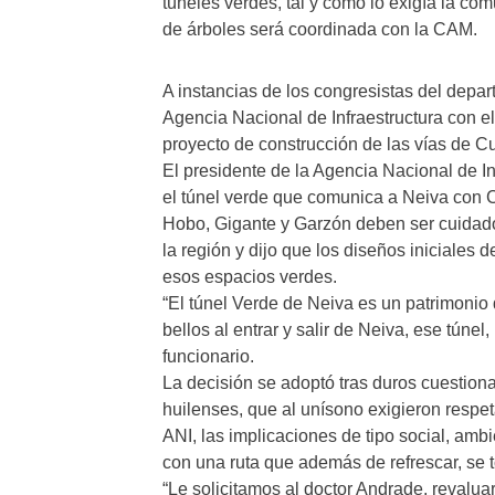
túneles verdes, tal y como lo exigía la co
de árboles será coordinada con la CAM.
A instancias de los congresistas del depar
Agencia Nacional de Infraestructura con el 
proyecto de construcción de las vías de Cu
El presidente de la Agencia Nacional de I
el túnel verde que comunica a Neiva con 
Hobo, Gigante y Garzón deben ser cuidado
la región y dijo que los diseños iniciales 
esos espacios verdes.
“El túnel Verde de Neiva es un patrimonio
bellos al entrar y salir de Neiva, ese túnel
funcionario.
La decisión se adoptó tras duros cuestio
huilenses, que al unísono exigieron respeta
ANI, las implicaciones de tipo social, amb
con una ruta que además de refrescar, se to
“Le solicitamos al doctor Andrade, revalua