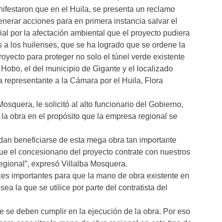
estaron que en el Huila, se presenta un reclamo
erar acciones para en primera instancia salvar el
ial por la afectación ambiental que el proyecto pudiera
s a los huilenses, que se ha logrado que se ordene la
royecto para proteger no solo el túnel verde existente
Hobo, el del municipio de Gigante y el localizado
a representante a la Cámara por el Huila, Flora
osquera, le solicitó al alto funcionario del Gobierno,
la obra en el propósito que la empresa regional se
an beneficiarse de esta mega obra tan importante
ue el concesionario del proyecto contrate con nuestros
egional”, expresó Villalba Mosquera.
ces importantes para que la mano de obra existente en
ea la que se utilice por parte del contratista del
ue se deben cumplir en la ejecución de la obra. Por eso