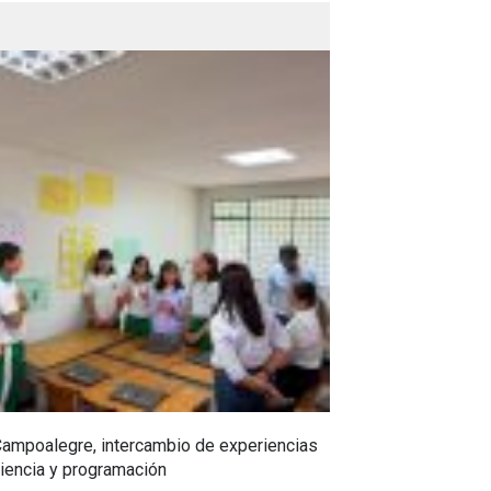
Campoalegre, intercambio de experiencias
Mujeres huilens
iencia y programación
sus cafés de es