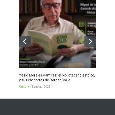
Yezid Morales Ramírez, el bibliotecario estoico,
Recita
y sus cachorros de Border Collie
Morale
Cultura
6 agosto, 2026
Cultura