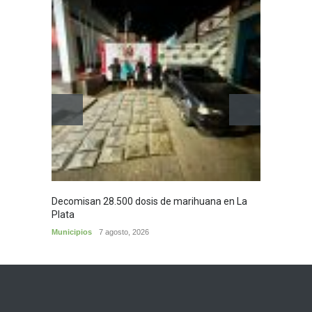
Decomisan 28.500 dosis de marihuana en La
Yezid M
Plata
y sus c
Municipios
7 agosto, 2026
Cultura