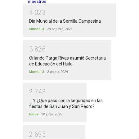
4
0
2
3
Día Mundial de la Semilla Campesina
Mundo U
29 octubre, 2021
3
8
2
6
Orlando Parga Rivas asumió Secretaría
de Educación del Huila
Mundo U
2 enero, 2024
2
7
4
3
... Y ¿Qué pasó con la seguridad en las
fiestas de San Juan y San Pedro?
Neiva
30 junio, 2025
2
6
9
5