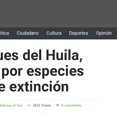
ítica
Ciudadano
Cultura
Deportes
Opinión
es del Huila,
 por especies
e extinción
Noticias al Sur
1631 Views
0 comments