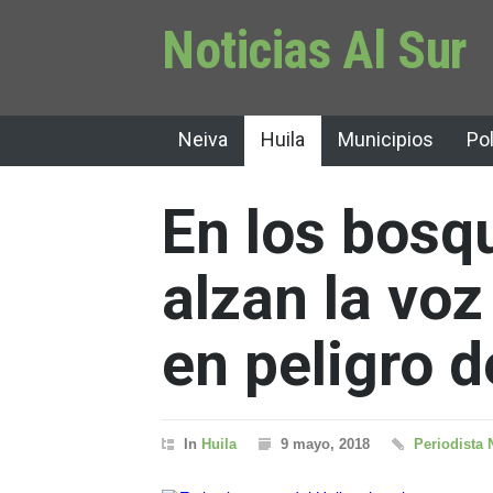
Noticias Al Sur
Neiva
Huila
Municipios
Pol
En los bosqu
alzan la voz
en peligro d
In
Huila
9 mayo, 2018
Periodista 