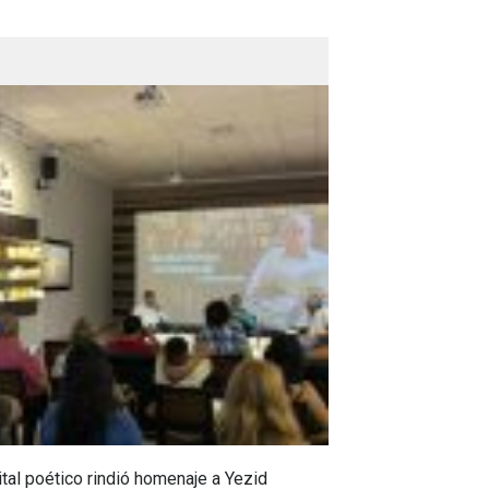
tal poético rindió homenaje a Yezid
En Campoalegre,