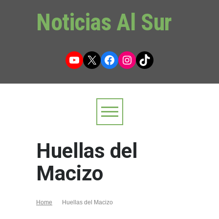
Noticias Al Sur
YouTube
X
Facebook
Instagram
TikTok
Huellas del
Macizo
Home
Huellas del Macizo