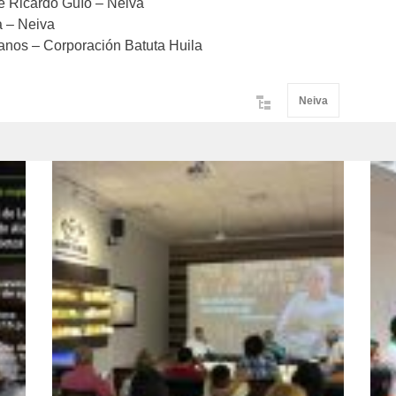
me Ricardo Guío – Neiva
a – Neiva
anos – Corporación Batuta Huila
Neiva