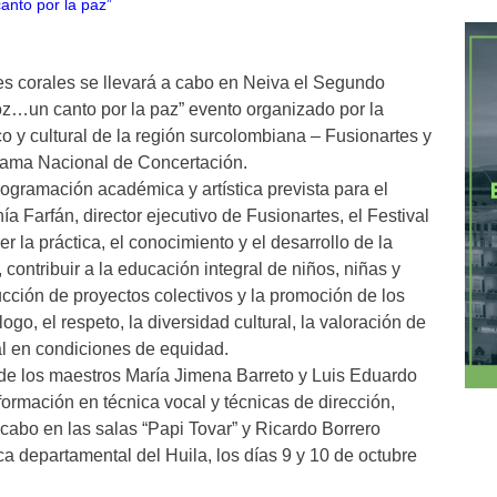
es corales se llevará a cabo en Neiva el Segundo
oz…un canto por la paz” evento organizado por la
co y cultural de la región surcolombiana – Fusionartes y
grama Nacional de Concertación.
rogramación académica y artística prevista para el
ía Farfán, director ejecutivo de Fusionartes, el Festival
r la práctica, el conocimiento y el desarrollo de la
contribuir a la educación integral de niños, niñas y
rucción de proyectos colectivos y la promoción de los
go, el respeto, la diversidad cultural, la valoración de
cial en condiciones de equidad.
e los maestros María Jimena Barreto y Luis Eduardo
formación en técnica vocal y técnicas de dirección,
 cabo en las salas “Papi Tovar” y Ricardo Borrero
ca departamental del Huila, los días 9 y 10 de octubre