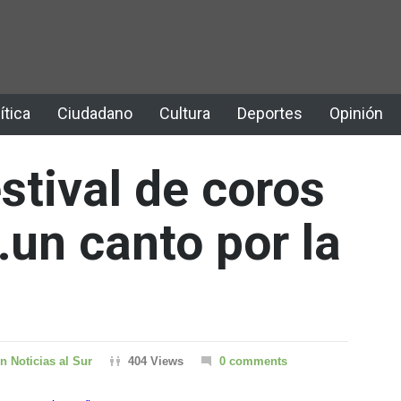
ítica
Ciudadano
Cultura
Deportes
Opinión
stival de coros
…un canto por la
n Noticias al Sur
404 Views
0 comments