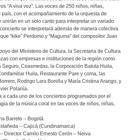
ros “A viva voz”. Las voces de 250 niños, niñas,
el país, con el acompañamiento de la orquesta de
unirán en un solo canto para interpretar un variado
 concierto se interpretará además de manera colectiva
nrique “kike” Perdomo y “Maguma” del compositor Juan
apoyo del Ministerio de Cultura, la Secretaria de Cultura
anzas con empresas e instituciones de la región como
s Seguro, Coasmedas, la Corporación Batuta Huila,
omfamiliar Huila, Restaurante Pare y coma, las
orrero, Rodrigo Lara Bonilla y María Cristina Arango, y
vier Polanía.
ia a cada uno de los conciertos programados por el
agia de la música coral en las voces de niños, niñas,
na Barreto – Bogotá
astañeda – Cajicá (Cundinamarca)
 – Director Camilo Ernesto Cerón – Neiva