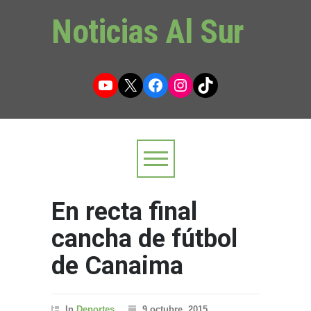
Noticias Al Sur
YouTube
X
Facebook
Instagram
TikTok
En recta final
cancha de fútbol
de Canaima
In
Deportes
9 octubre, 2015