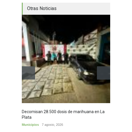
Otras Noticias
Decomisan 28.500 dosis de marihuana en La
Yezid M
Plata
y sus c
Municipios
7 agosto, 2026
Cultura