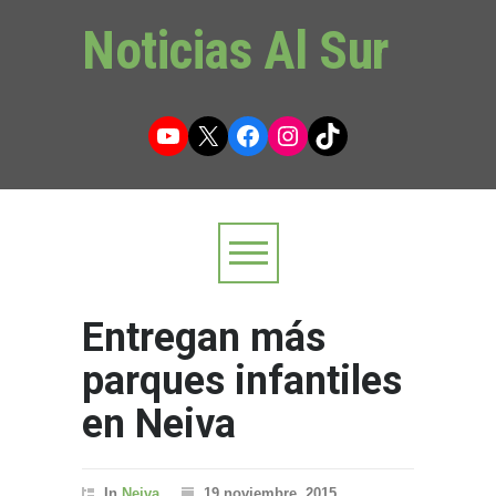
Noticias Al Sur
YouTube
X
Facebook
Instagram
TikTok
Entregan más
parques infantiles
en Neiva
In
Neiva
19 noviembre, 2015