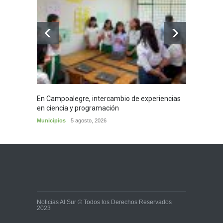
En Campoalegre, intercambio de experiencias
Mujere
en ciencia y programación
cafés 
Municipios
5 agosto, 2026
Huila
5
Noticias Al Sur © Todos los Derechos Reservados
2023