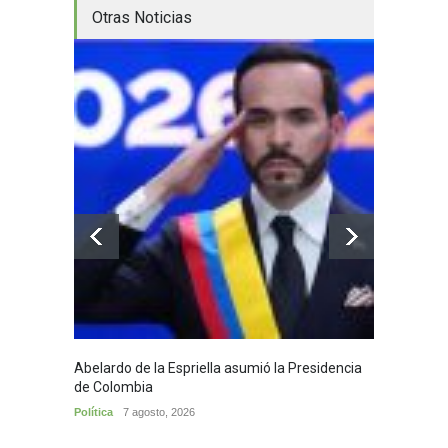
Otras Noticias
Abelardo de la Espriella asumió la Presidencia
Huila,
de Colombia
Huila
7
Política
7 agosto, 2026