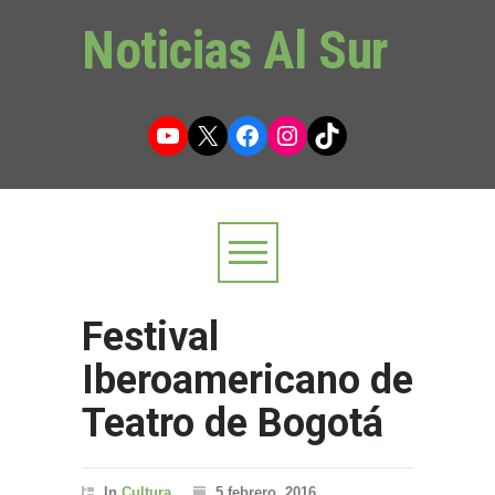
Noticias Al Sur
YouTube
X
Facebook
Instagram
TikTok
Festival
Iberoamericano de
Teatro de Bogotá
In
Cultura
5 febrero, 2016