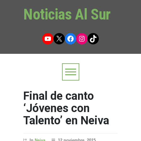
Noticias Al Sur
YouTube
X
Facebook
Instagram
TikTok
Final de canto
‘Jóvenes con
Talento’ en Neiva
In
Neiva
12 noviembre, 2015