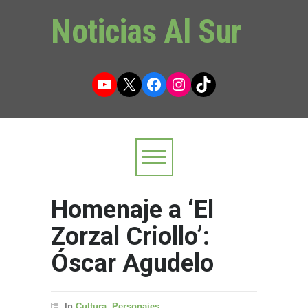
Noticias Al Sur
YouTube
X
Facebook
Instagram
TikTok
Homenaje a ‘El
Zorzal Criollo’:
Óscar Agudelo
In
Cultura
,
Personajes