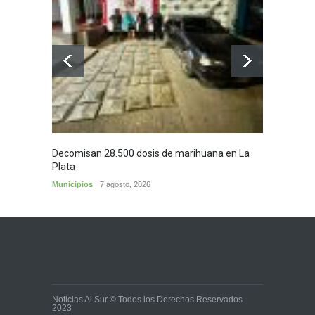
Decomisan 28.500 dosis de marihuana en La
Yezid M
Plata
y sus c
Municipios
7 agosto, 2026
Cultura
Noticias Al Sur © Todos los Derechos Reservados
2023